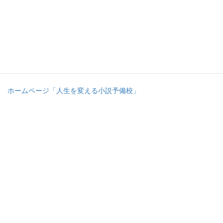
これが私、てて160です。
ツイッターアカウント
ホームページ「人生を変える小説予備校」